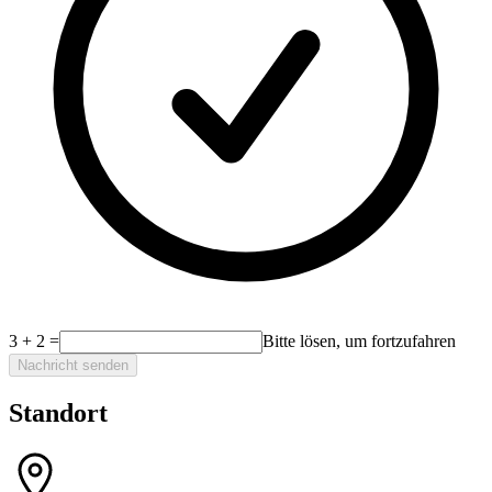
3
+
2
=
Bitte lösen, um fortzufahren
Nachricht senden
Standort