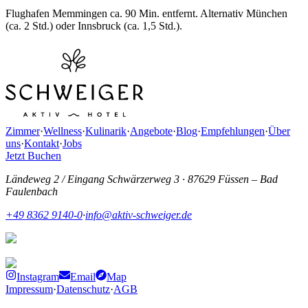
Flughafen Memmingen ca. 90 Min. entfernt. Alternativ München
(ca. 2 Std.) oder Innsbruck (ca. 1,5 Std.).
Zimmer
·
Wellness
·
Kulinarik
·
Angebote
·
Blog
·
Empfehlungen
·
Über
uns
·
Kontakt
·
Jobs
Jetzt Buchen
Ländeweg 2 / Eingang Schwärzerweg 3
·
87629 Füssen – Bad
Faulenbach
+49 8362 9140-0
·
info@aktiv-schweiger.de
Instagram
Email
Map
Impressum
·
Datenschutz
·
AGB